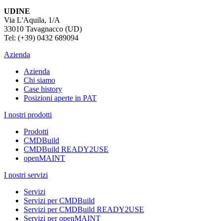
UDINE
Via L'Aquila, 1/A
33010 Tavagnacco (UD)
Tel: (+39) 0432 689094
Azienda
Azienda
Chi siamo
Case history
Posizioni aperte in PAT
I nostri prodotti
Prodotti
CMDBuild
CMDBuild READY2USE
openMAINT
I nostri servizi
Servizi
Servizi per CMDBuild
Servizi per CMDBuild READY2USE
Servizi per openMAINT